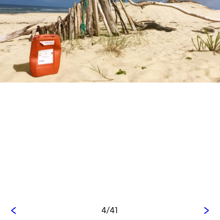
<
>
4/41